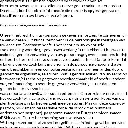
optimaliseren. U kunt zich afmelden voor cookies door uw
internetbrowser zo in te stellen dat deze geen cookies meer opslaat.
Daarnaast kunt u ook alle informatie die eerder is opgeslagen via de
instellingen van uw browser verwijderen.
Gegevens inzien, aanpassen of verwijderen
U heeft het recht om uw persoonsgegevens in te zien, te corrigeren of
te verwijderen. Dit kunt u zelf doen via de persoonlijke instellingen van
uw account. Daarnaast heeft u het recht om uw eventuele
toestemming voor de gegevensverwerking in te trekken of bezwaar te
maken tegen de verwerking van uw persoonsgegevens door ons bedrijf
en heeft u het recht op gegevensoverdraagbaarheid. Dat betekent dat
u bij ons een verzoek kunt indienen om de persoonsgegevens die wij
van u beschikken in een computerbestand naar u of een ander, door u
genoemde organisatie, te sturen. Wilt u gebruik maken van uw recht op
bezwaar en/of recht op gegevensoverdraagbaarheid of heeft u andere
vragen/opmerkingen over de gegevensverwerking, stuur dan een
gespecificeerd verzoek naar
watersportacademy@watersportverbond.nl. Om er zeker van te zijn dat
het verzoek tot inzage door u is gedaan, vragen wij u een kopie van uw
identiteitsbewijs bij het verzoek mee te sturen. Maak in deze kopie uw
pasfoto, MRZ (machine readable zone, de strook met nummers
onderaan het paspoort), paspoortnummer en Burgerservicenummer
(BSN) zwart. Dit ter bescherming van uw privacy. Het
Watersportverbond zal zo snel mogelijk, maar in ieder geval binnen vier
weken, op uw verzoek reageren. Het Watersportverbond wil u er