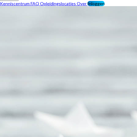
Kenniscentrum
FAQ
Opleidingslocaties
Over
Inloggen