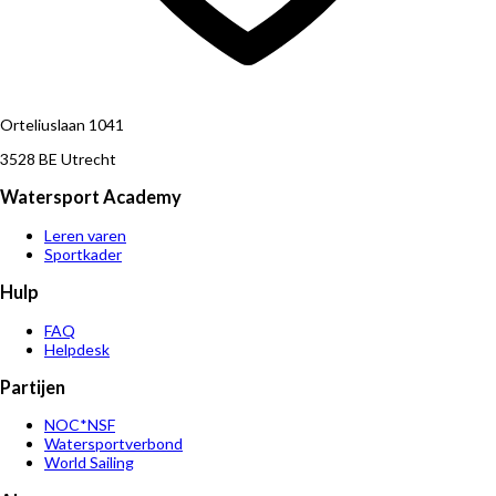
Orteliuslaan 1041
3528 BE Utrecht
Watersport Academy
Leren varen
Sportkader
Hulp
FAQ
Helpdesk
Partijen
NOC*NSF
Watersportverbond
World Sailing