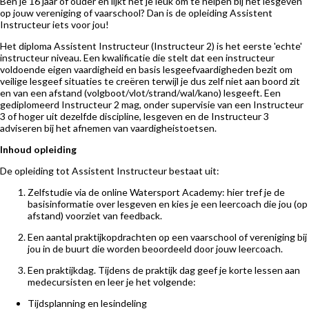
Ben je 16 jaar of ouder en lijkt het je leuk om te helpen bij het lesgeven
op jouw vereniging of vaarschool? Dan is de opleiding Assistent
Instructeur iets voor jou!
Het diploma Assistent Instructeur (Instructeur 2) is het eerste 'echte'
instructeur niveau. Een kwalificatie die stelt dat een instructeur
voldoende eigen vaardigheid en basis lesgeefvaardigheden bezit om
veilige lesgeef situaties te creëren terwijl je dus zelf niet aan boord zit
en van een afstand (volgboot/vlot/strand/wal/kano) lesgeeft. Een
gediplomeerd Instructeur 2 mag, onder supervisie van een Instructeur
3 of hoger uit dezelfde discipline, lesgeven en de Instructeur 3
adviseren bij het afnemen van vaardigheistoetsen.
Inhoud opleiding
De opleiding tot Assistent Instructeur bestaat uit:
Zelfstudie via de online Watersport Academy: hier tref je de
basisinformatie over lesgeven en kies je een leercoach die jou (op
afstand) voorziet van feedback.
Een aantal praktijkopdrachten op een vaarschool of vereniging bij
jou in de buurt die worden beoordeeld door jouw leercoach.
Een praktijkdag. Tijdens de praktijk dag geef je korte lessen aan
medecursisten en leer je het volgende:
Tijdsplanning en lesindeling